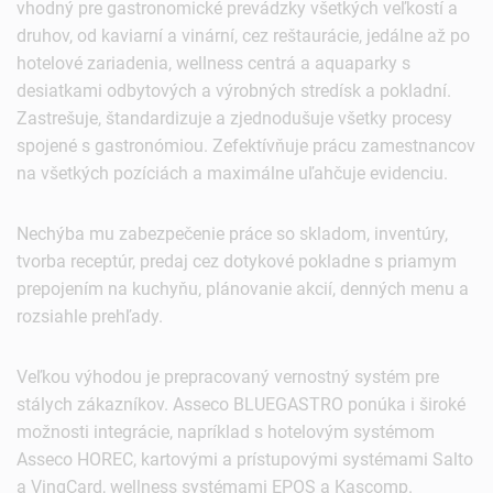
vhodný pre gastronomické prevádzky všetkých veľkostí a
druhov, od kaviarní a vinární, cez reštaurácie, jedálne až po
hotelové zariadenia, wellness centrá a aquaparky s
desiatkami odbytových a výrobných stredísk a pokladní.
Zastrešuje, štandardizuje a zjednodušuje všetky procesy
spojené s gastronómiou. Zefektívňuje prácu zamestnancov
na všetkých pozíciách a maximálne uľahčuje evidenciu.
Nechýba mu zabezpečenie práce so skladom, inventúry,
tvorba receptúr, predaj cez dotykové pokladne s priamym
prepojením na kuchyňu, plánovanie akcií, denných menu a
rozsiahle prehľady.
Veľkou výhodou je prepracovaný vernostný systém pre
stálych zákazníkov. Asseco BLUEGASTRO ponúka i široké
možnosti integrácie, napríklad s hotelovým systémom
Asseco HOREC, kartovými a prístupovými systémami Salto
a VingCard, wellness systémami EPOS a Kascomp.