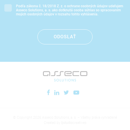
Podľa zákona č. 18/2018 Z. z. o ochrane osobných údajov udeľujem
Asseco Solutions, a. s. ako dotknutá osoba súhlas so spracovaním
mojich osobných údajov v rozsahu tohto vyhlásenia.
ODOSLAŤ
© Copyright 2026 Asseco Solutions, a. s. – Všetky práva vyhradené
Created by
ljstudio
creatives