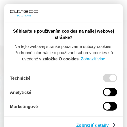
Súhlasíte s používaním cookies na našej webovej
stránke?
Asseco BLUEGASTRO
Na tejto webovej stránke používame súbory cookies.
Podrobné informácie o používaní súborov cookies sú
Dôležitá ingrediencia
dobrej
uvedené v
záložke O cookies
.
Zobraziť viac
gastro prevádzky
Technické
20 000
Analytické
KONCOVÝCH
POUŽÍVATEĽOV
4 200
Marketingové
FIREMNÝCH
ZÁKAZNÍKOV
170
Zobraziť detaily
TALENTOVANÝCH
ĽUDÍ