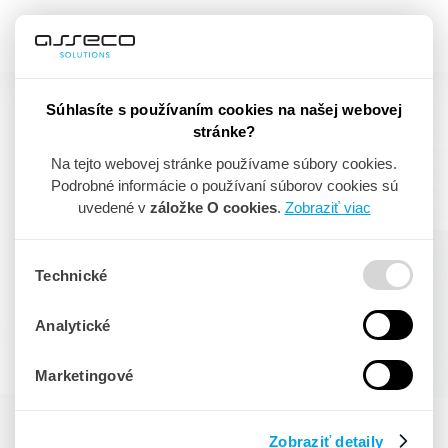
Súhlasíte s používaním cookies na našej webovej
stránke?
SLOVENSKÝ ERP
Na tejto webovej stránke používame súbory cookies.
Podrobné informácie o používaní súborov cookies sú
SYSTÉM SVETOVÉ
uvedené v
záložke O cookies
.
Zobraziť viac
PARAMETRE
Technické
Asseco Solutions je slovenským dodávateľom ERP
Analytické
systému Asseco SPIN, ktorý pomáha stredne veľkým
firmám aj veľkým podnikom
optimalizovať riadenie
Marketingové
firemných procesov
.
Zobraziť detaily