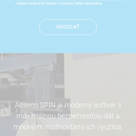
mojich osobných údajov v rozsahu tohto vyhlásenia.
ODOSLAŤ
Asseco SPIN je moderný softvér s
maximálnou bezpečnosťou dát a
mnohými možnosťami ich využitia.