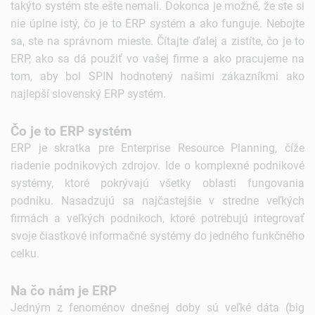
takýto systém ste ešte nemali. Dokonca je možné, že ste si
nie úplne istý, čo je to ERP systém a ako funguje. Nebojte
sa, ste na správnom mieste. Čítajte ďalej a zistíte, čo je to
ERP, ako sa dá použiť vo vašej firme a ako pracujeme na
tom, aby bol SPIN hodnotený našimi zákazníkmi ako
najlepší slovenský ERP systém.
Čo je to ERP systém
ERP je skratka pre Enterprise Resource Planning, číže
riadenie podnikových zdrojov. Ide o komplexné podnikové
systémy, ktoré pokrývajú všetky oblasti fungovania
podniku. Nasadzujú sa najčastejšie v stredne veľkých
firmách a veľkých podnikoch, ktoré potrebujú integrovať
svoje čiastkové informačné systémy do jedného funkčného
celku.
Na čo nám je ERP
Jedným z fenoménov dnešnej doby sú veľké dáta (big