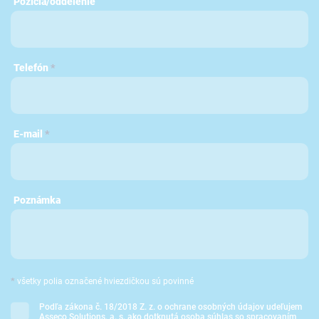
Pozícia/oddelenie
Telefón
*
E-mail
*
Poznámka
*
všetky polia označené hviezdičkou sú povinné
Podľa zákona č. 18/2018 Z. z. o ochrane osobných údajov udeľujem
Asseco Solutions, a. s. ako dotknutá osoba súhlas so spracovaním