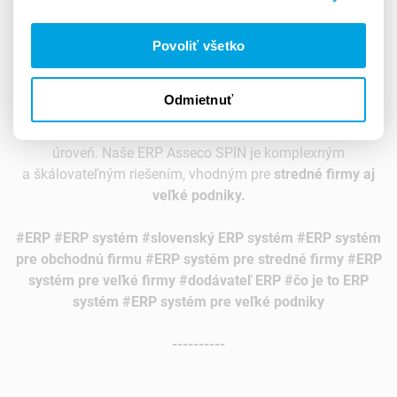
Prečo ERP systém
od nás
?
Povoliť všetko
Asseco SPIN je slovenský ERP systém, vyvinutý
oceňovaným slovenským dodávateľom
informačných
Odmietnuť
systémov Asseco Solutions. Vďaka tomuto ERP systému
dokážete posunúť riadenie firemných procesov na novú
úroveň. Naše ERP Asseco SPIN je komplexným
a škálovateľným riešením, vhodným pre
stredné firmy aj
veľké podniky.
#
ERP
#
ERP systém
#
slovenský ERP systém #ERP systém
pre obchodnú firmu #ERP systém pre stredné firmy #ERP
systém pre veľké firmy #dodávateľ ERP #čo je to ERP
systém #ERP systém pre veľké podniky
----------