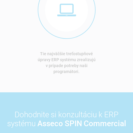
Tie najväčšie treťostupňové
úpravy ERP systému zrealizujú
v prípade potreby naši
programátori.
Dohodnite si konzultáciu k ERP
systému
Asseco SPIN Commercial