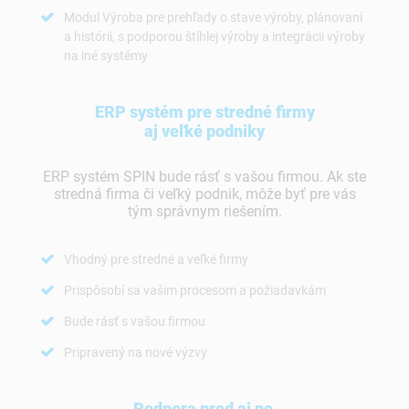
Modul Výroba pre prehľady o stave výroby, plánovaní
a histórii, s podporou štíhlej výroby a integrácii výroby
na iné systémy
ERP systém pre stredné firmy
aj veľké podniky
ERP systém SPIN bude rásť s vašou firmou. Ak ste
stredná firma či veľký podnik, môže byť pre vás
tým správnym riešením.
Vhodný pre stredné a veľké firmy
Prispôsobí sa vašim procesom a požiadavkám
Bude rásť s vašou firmou
Pripravený na nové výzvy
Podpora pred aj po