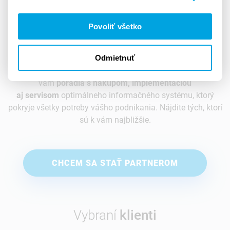
Vďaka našim partnerom
sme k vám
Povoliť všetko
ešte bližšie
Odmietnuť
Certifikovaní partneri Asseco Solutions po celom Slovensku
vám
poradia s nákupom, implementáciou
aj servisom
optimálneho informačného systému, ktorý
pokryje všetky potreby vášho podnikania. Nájdite tých, ktorí
sú k vám najbližšie.
CHCEM SA STAŤ PARTNEROM
Vybraní
klienti