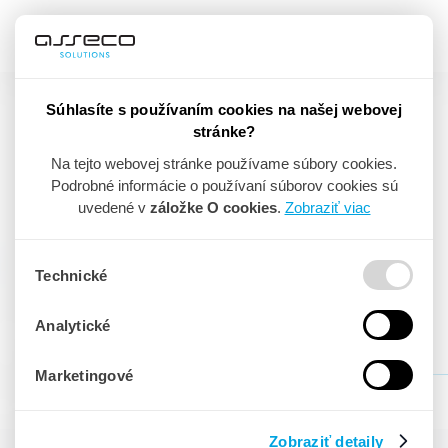
Súhlasíte s používaním cookies na našej webovej
stránke?
PARTNERI
Na tejto webovej stránke používame súbory cookies.
Podrobné informácie o používaní súborov cookies sú
uvedené v
záložke O cookies
.
Zobraziť viac
Naše softvérové riešenia denne pomáhajú
veľkým i malým
podnikom. Sme lídrom nielen
vo vývoji firemných
Technické
informačných systémov,
ale aj v ich inováciách, ktoré
pomáhajú lepšie
riadiť tisícky spoločností na Slovensku
Analytické
aj
v zahraničí.
Marketingové
VYHĽADAŤ PARTNERA
Zobraziť detaily