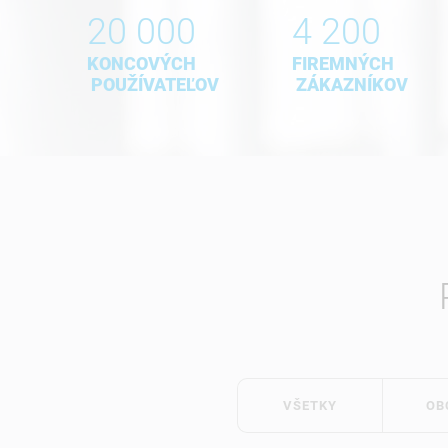
20 000
4 200
KONCOVÝCH
FIREMNÝCH
POUŽÍVATEĽOV
ZÁKAZNÍKOV
VŠETKY
OB