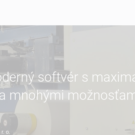
derný softvér s maxim
a mnohými možnosťami 
r. o.