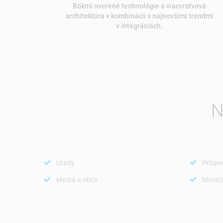
Rokmi overené technológie a viacvrstvová
architektúra v kombinácii s najnovšími trendmi
v integráciách.
N
Úrady
Príspe
Mestá a obce
Minist