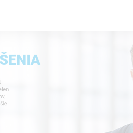
ŠENIA
jú
elen
ov,
pšie