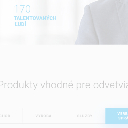
170
TALENTOVANÝCH
ĽUDÍ
Produkty vhodné pre odvetvi
VERE
CHOD
VÝROBA
SLUŽBY
SPR