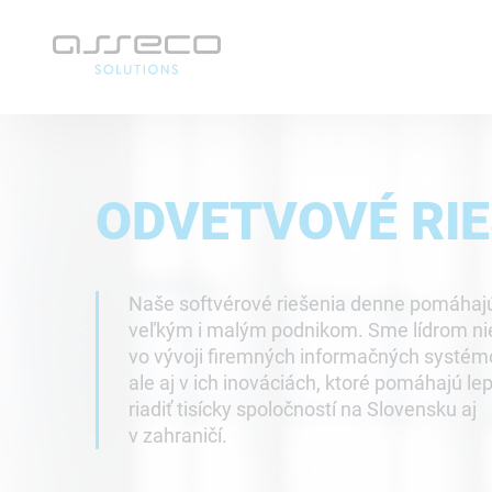
ODVETVOVÉ RIE
Naše softvérové riešenia denne pomáha
veľkým i malým podnikom. Sme lídrom ni
vo vývoji firemných informačných systém
ale aj v ich inováciách, ktoré pomáhajú le
riadiť tisícky spoločností na Slovensku aj
v zahraničí.