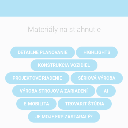
Materiály na stiahnutie
DETAILNÉ PLÁNOVANIE
HIGHLIGHTS
KONŠTRUKCIA VOZIDIEL
PROJEKTOVÉ RIADENIE
SÉRIOVÁ VÝROBA
VÝROBA STROJOV A ZARIADENÍ
AI
E-MOBILITA
TROVARIT ŠTÚDIA
JE MOJE ERP ZASTARALÉ?