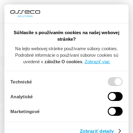
Súhlasíte s používaním cookies na našej webovej
stránke?
Asseco APplus
Na tejto webovej stránke používame súbory cookies.
Podrobné informácie o používaní súborov cookies sú
Komplexný softvér
pre výrobné
uvedené v
záložke O cookies
.
Zobraziť viac
spoločnosti.
Technické
20 000
Analytické
KONCOVÝCH
POUŽÍVATEĽOV
4 200
Marketingové
FIREMNÝCH
ZÁKAZNÍKOV
170
Zobraziť detaily
TALENTOVANÝCH
ĽUDÍ