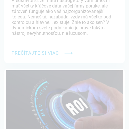
Predstavte si, že máte nástroj, ktorý vám umožní
mať všetky kľúčové dáta vašej firmy poruke, ale
zároveň funguje ako váš najzorganizovanejší
kolega. Nemešká, nezabúda, vždy má všetko pod
kontrolou a hlavne... existuje! Znie to ako sen? V
dynamickom svete podnikania je práve takýto
nástroj nevyhnutnosťou, nie luxusom.
PREČÍTAJTE SI VIAC