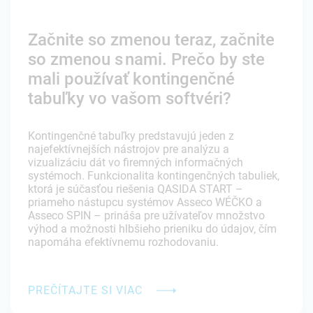
Začnite so zmenou teraz, začnite
so zmenou s nami. Prečo by ste
mali používať kontingenčné
tabuľky vo vašom softvéri?
Kontingenčné tabuľky predstavujú jeden z
najefektívnejších nástrojov pre analýzu a
vizualizáciu dát vo firemných informačných
systémoch. Funkcionalita kontingenčných tabuliek,
ktorá je súčasťou riešenia QASIDA START –
priameho nástupcu systémov Asseco WÉČKO a
Asseco SPIN – prináša pre užívateľov množstvo
výhod a možnosti hlbšieho prieniku do údajov, čím
napomáha efektívnemu rozhodovaniu.
PREČÍTAJTE SI VIAC