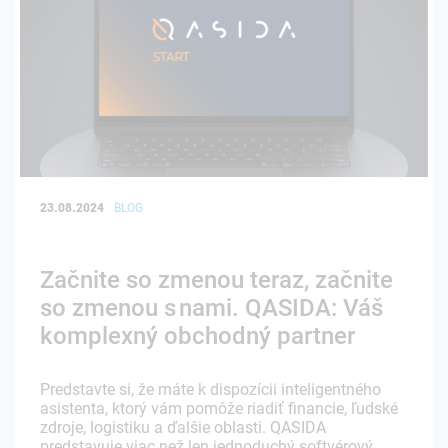
23.08.2024
BLOG
Začnite so zmenou teraz, začnite
so zmenou s nami. QASIDA: Váš
komplexný obchodný partner
Predstavte si, že máte k dispozícii inteligentného
asistenta, ktorý vám pomôže riadiť financie, ľudské
zdroje, logistiku a ďalšie oblasti. QASIDA
predstavuje viac než len jednoduchý softvérový