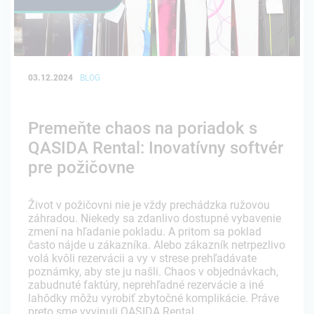
03.12.2024
BLOG
Premeňte chaos na poriadok s
QASIDA Rental: Inovatívny softvér
pre požičovne
Život v požičovni nie je vždy prechádzka ružovou
záhradou. Niekedy sa zdanlivo dostupné vybavenie
zmení na hľadanie pokladu. A pritom sa poklad
často nájde u zákazníka. Alebo zákazník netrpezlivo
volá kvôli rezervácii a vy v strese prehľadávate
poznámky, aby ste ju našli. Chaos v objednávkach,
zabudnuté faktúry, neprehľadné rezervácie a iné
lahôdky môžu vyrobiť zbytočné komplikácie. Práve
preto sme vyvinuli QASIDA Rental.