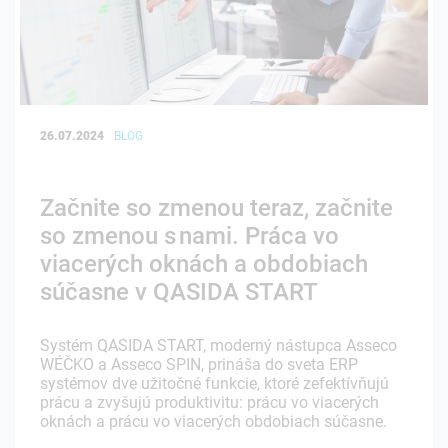
26.07.2024
BLOG
Začnite so zmenou teraz, začnite
so zmenou s nami. Práca vo
viacerých oknách a obdobiach
súčasne v QASIDA START
Systém QASIDA START, moderný nástupca Asseco
WÉČKO a Asseco SPIN, prináša do sveta ERP
systémov dve užitočné funkcie, ktoré zefektívňujú
prácu a zvyšujú produktivitu: prácu vo viacerých
oknách a prácu vo viacerých obdobiach súčasne.