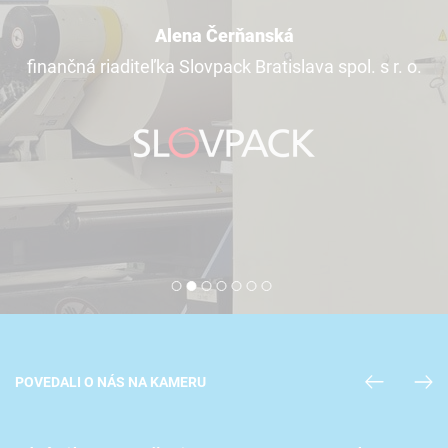
Alena Čerňanská
finančná riaditeľka Slovpack Bratislava spol. s r. o.
POVEDALI O NÁS NA KAMERU