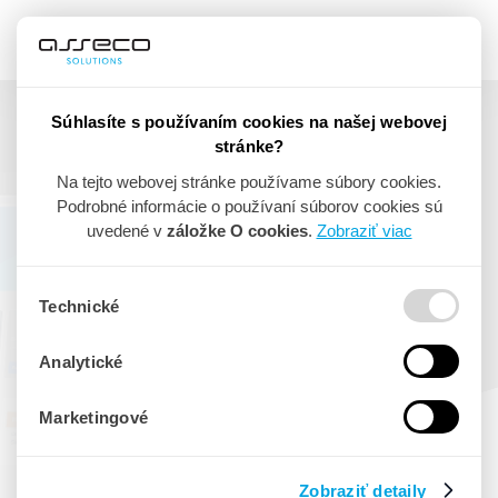
Súhlasíte s používaním cookies na našej webovej
stránke?
asseco-store.com
Na tejto webovej stránke používame súbory cookies.
Podrobné informácie o používaní súborov cookies sú
170+ aplikácií pre váš
uvedené v
záložke O cookies
.
Zobraziť viac
biznis na jednom mieste
Technické
Analytické
VEDIEŤ VIAC
Marketingové
Zobraziť detaily