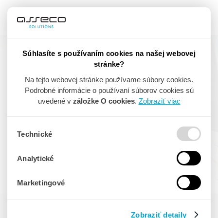
Súhlasíte s používaním cookies na našej webovej
stránke?
NOVINKY
Na tejto webovej stránke používame súbory cookies.
Podrobné informácie o používaní súborov cookies sú
uvedené v
záložke O cookies
.
Zobraziť viac
Najnovšie informácie zo sveta Asseco Solutions,
aktuálne
tlačové správy, aktuálne novinky z našich
produktov a
ďalšie inšpiratívne témy na jednom mieste.
Technické
Analytické
SPÄŤ NA VŠETKY NOVINKY
Marketingové
Zobraziť detaily