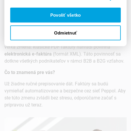
E-faktúra: Čo to je a ako sa na ňu
pripraviť?
Povoliť všetko
Odmietnuť
📢 Pripravte sa na e-faktúru včas. Od roku 2027 prichádza
veľká zmena: klasické PDF faktúry nahradí povinná
elektronická e-faktúra
(formát XML). Táto povinnosť sa
dotkne všetkých podnikateľov v rámci B2B a B2G vzťahov.
Čo to znamená pre vás?
Už žiadne ručné prepisovanie dát. Faktúry sa budú
vymieňať automatizovane a bezpečne cez sieť Peppol. Aby
ste túto zmenu zvládli bez stresu, odporúčame začať s
prípravou už teraz.